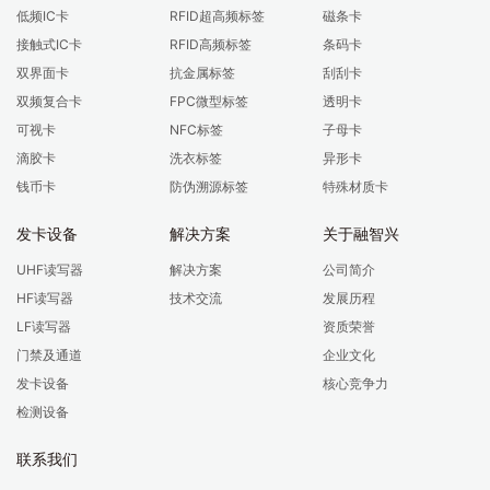
低频IC卡
RFID超高频标签
磁条卡
接触式IC卡
RFID高频标签
条码卡
双界面卡
抗金属标签
刮刮卡
双频复合卡
FPC微型标签
透明卡
可视卡
NFC标签
子母卡
滴胶卡
洗衣标签
异形卡
钱币卡
防伪溯源标签
特殊材质卡
发卡设备
解决方案
关于融智兴
UHF读写器
解决方案
公司简介
HF读写器
技术交流
发展历程
LF读写器
资质荣誉
门禁及通道
企业文化
发卡设备
核心竞争力
检测设备
联系我们