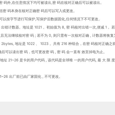
密 码外,在任意情况下均可被读出,密 码在核对正确后可以被读出。
括密 码本身在核对正确密 码后可以写入或更改。
可以按字节进行写保护,写保护后数据固化,任何情况下不可更改。
 出错计数器。地址是 1021 。初始值为 8, 密 码核对出错一次,便减 1 。
无法继续核对密 码 ; 若不为 0, 则只需有一次核对正确 , 计数器将恢
2bytes, 地址是 1022 、 1023 。共有 216 种组合，在密 码核对
后可以读出密 码，也可更改密 码 , 密 码 会一直有 效至掉电为止。
地址 21~26 是卡的用户代码 , 该代码是全球唯 一的用户代码, 最 大 
 21~26 出厂前已由厂家固化 , 不可更改。