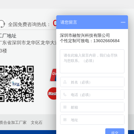
0755-29824687
请您留言
全国免费咨询热线：
工厂地址
深圳市融智兴科技有限公司
个性定制可致电：13602660684
广东省深圳市龙华区龙华大道412号精密制造大厦1栋
13楼
质合金加工厂家
文化石
提交