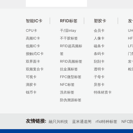
智能IC卡
RFID标签
塑胶卡
发
CPU卡
干/湿inlay
会员卡
U
高频IC卡
不干胶标签
人像卡
H
低频IC卡
RFID超高频标
磁条卡
L
接触式IC卡
签
条码卡
门
双界面卡
RFID高频标签
刮刮卡
发
双频复合卡
抗金属标签
透明卡
检
可视卡
FPC微型标签
子母卡
滴胶卡
NFC标签
异形卡
钱币卡
洗衣标签
特殊材质卡
防伪溯源标签
友情链接:
融只兴科技
蓝米通道闸
rfid特种标签
NFC