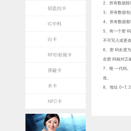
2、所有数据除
钥匙扣卡
3、所有数据包
4、所有数据都
IC中料
5、有一个密 码
白卡
不可写入或更改且
6、密 码长度为 
RFID射频卡
在密 码核对正确
7、唯 一代码。
屏蔽卡
改。
木卡
8、地址 0~7,
NFC卡