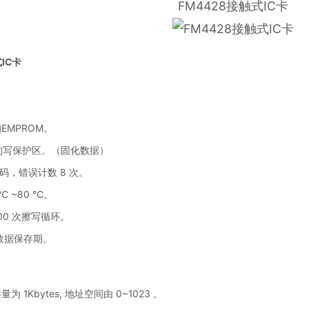
FM4428接触式IC卡
IC卡
：
的EMPROM。
字节的写保护区。（固化数据）
 码，错误计数 8 次。
℃ ~80 ℃。
000 次擦写循环。
年数据保存期。
：
容量为 1Kbytes, 地址空间由 0~1023 。