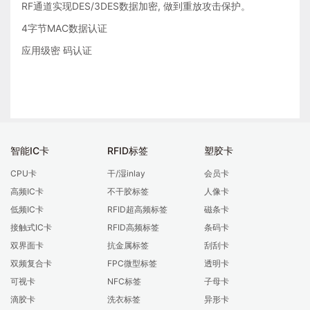
RF通道实现DES/3DES数据加密, 做到重放攻击保护。
4字节MAC数据认证
应用级密 码认证
智能IC卡
RFID标签
塑胶卡
CPU卡
干/湿inlay
会员卡
高频IC卡
不干胶标签
人像卡
低频IC卡
RFID超高频标签
磁条卡
接触式IC卡
RFID高频标签
条码卡
双界面卡
抗金属标签
刮刮卡
双频复合卡
FPC微型标签
透明卡
可视卡
NFC标签
子母卡
滴胶卡
洗衣标签
异形卡