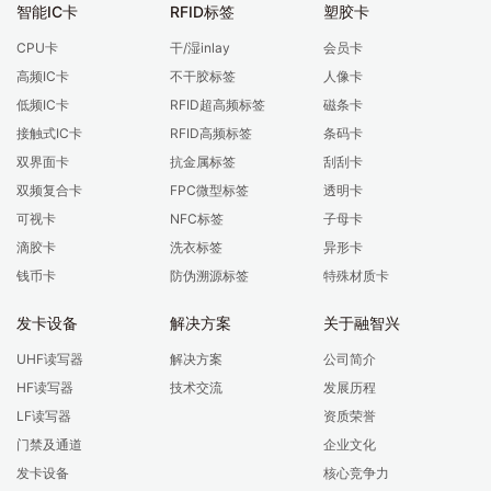
智能IC卡
RFID标签
塑胶卡
CPU卡
干/湿inlay
会员卡
高频IC卡
不干胶标签
人像卡
低频IC卡
RFID超高频标签
磁条卡
接触式IC卡
RFID高频标签
条码卡
双界面卡
抗金属标签
刮刮卡
双频复合卡
FPC微型标签
透明卡
可视卡
NFC标签
子母卡
滴胶卡
洗衣标签
异形卡
钱币卡
防伪溯源标签
特殊材质卡
发卡设备
解决方案
关于融智兴
UHF读写器
解决方案
公司简介
HF读写器
技术交流
发展历程
LF读写器
资质荣誉
门禁及通道
企业文化
发卡设备
核心竞争力