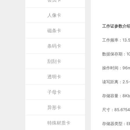
人像卡
工作证参数介
磁条卡
工作频率：13.5
条码卡
数据保存期：1
刮刮卡
操作时间：96m
透明卡
读写距离：2.5-
子母卡
存储容量：8Kbi
异形卡
尺寸：85.6?54
特殊材质卡
存储器类型：EE