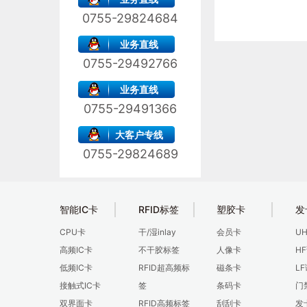
0755-29824684
业务直线
0755-29492766
业务直线
0755-29491366
大客户专线
0755-29824689
智能IC卡
RFID标签
塑胶卡
发
CPU卡
干/湿inlay
会员卡
U
高频IC卡
不干胶标签
人像卡
H
低频IC卡
RFID超高频标
磁条卡
L
接触式IC卡
签
条码卡
门
双界面卡
RFID高频标签
刮刮卡
发