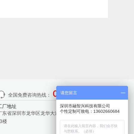
0755-29824687
请您留言
全国免费咨询热线：
工厂地址
深圳市融智兴科技有限公司
个性定制可致电：13602660684
广东省深圳市龙华区龙华大道412号精密制造大厦1栋
13楼